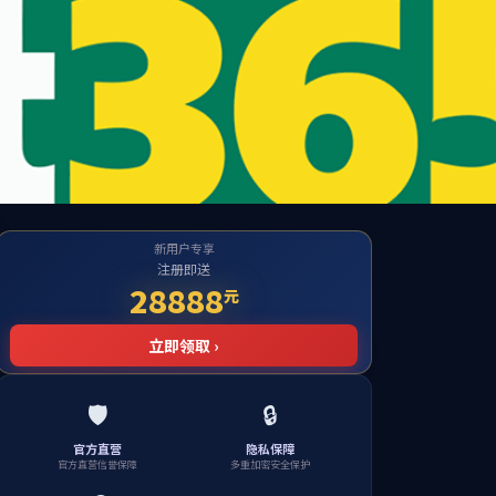
网站
党建工作
员工工作
国际交流