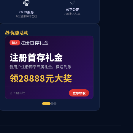
网站首页
>>
研究生教育
>>
资料下载
>>
正文
>>