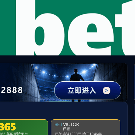
页| J9九游国际集团中国官方
科研动态
本科教育
实验室管理
研究生教育