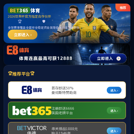
首页| J9九游国际集团中国
官方网站
网站首页
>>
公司概况
>>
公司誓词
>>
公司誓词