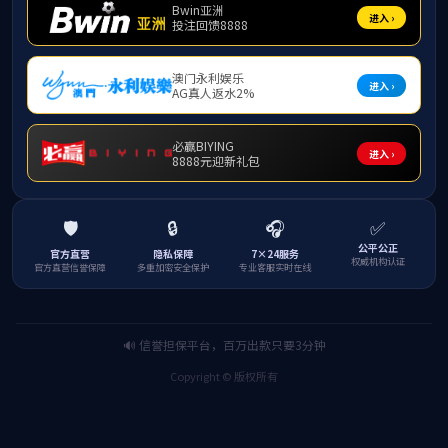
第 1 页
【
关闭窗口
】
版权所有：首页| J9九游国际集团中国官方网站 | 邮编：610225
电话：028-85966941(党政办) 028-85966913（教务办）