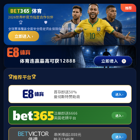
首页| J9九游国际集团中国
官方网站
网站首页
>>
研究生教育
>>
资料下载
>>
资料下载