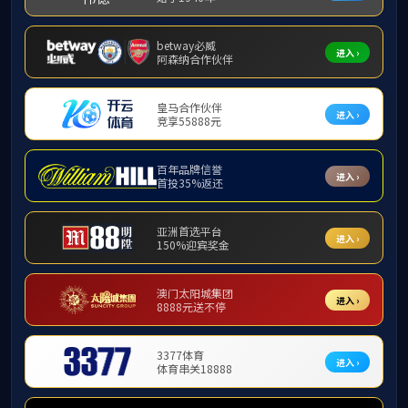
2024-06-06
J9九游国际集团硕士学位论文修改报告（答辩后）
2024-05-22
J9九游国际集团硕士学位论文修改报告（答辩前）
2024-03-25
J9九游国际集团论文规范性审查表
2024-03-21
J9九游国际集团硕士学位论文题目更改申请表
2023-05-22
硕士研究生体检表
2022-06-21
附件1：硕士研究生师生双向选择志愿表
2022-05-18
硕士研究生定向培养协议书
2021-10-14
研究生校外作学位论文申请表
共18条
上页
1
2
下页