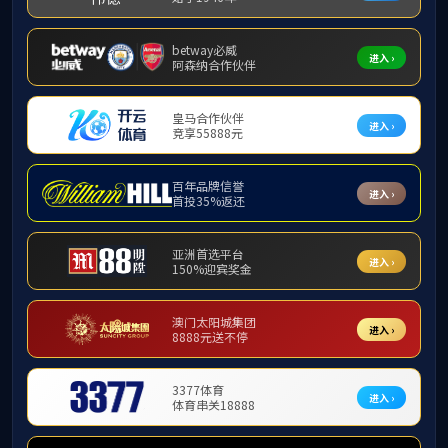
共0条 0/0
尚无资料